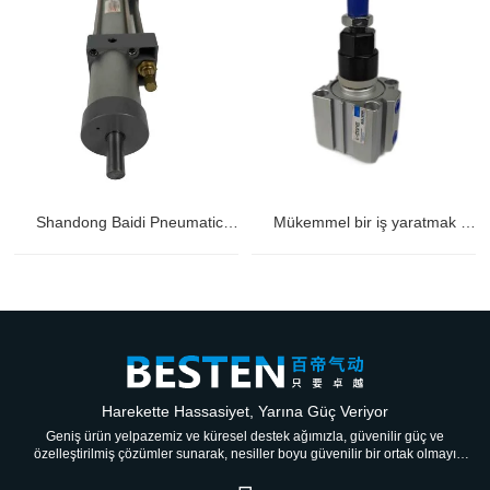
Shandong Baidi Pneumatic Technology Co., LTD'nin ZN sönümleme silindiri. : Bilimsel ve teknolojik gücün vücut bulmuş hali
Mükemmel bir iş yaratmak için birlikte çalışın - Shandong Baidi Pneumatic Technology Co., Ltd. ve Jinan Baichao Machinery Co., LTD
Harekette Hassasiyet, Yarına Güç Veriyor
Geniş ürün yelpazemiz ve küresel destek ağımızla, güvenilir güç ve
özelleştirilmiş çözümler sunarak, nesiller boyu güvenilir bir ortak olmayı
hedefliyoruz.