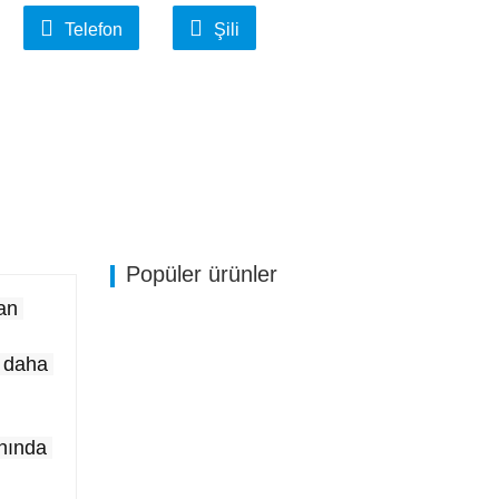
Telefon
Şili
Popüler ürünler
an 
 daha 
nında 