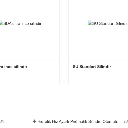
a ince silindir
SU Standart Silindir
a ince silindir
SU Standart Silindir
i İletişime Geçin
Şimdi İletişime Geçin
-09
20
Hidrolik Hız Ayarlı Pnömatik Silindir: Otomatik Ekipmanlar için Stabil, Darbesiz Hareket Çözümü