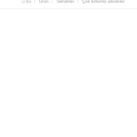
Ev
Ürün
Silindirler
Çok bölümlü silindirler