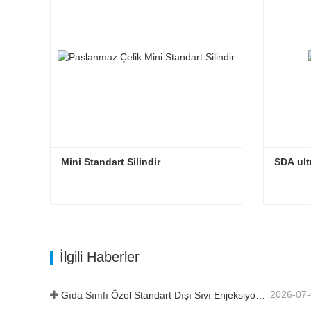
Mini Standart Silindir
SDA ultr
Mini Standart Silindir
SDA ultr
Şimdi İletişime Geçin
Şimd
İlgili Haberler
2026-07
Gıda Sınıfı Özel Standart Dışı Sıvı Enjeksiyon Silindiri