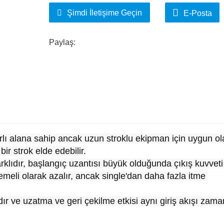
Şimdi İletişime Geçin
E-Posta
Paylaş:
rlı alana sahip ancak uzun stroklu ekipman için uygun ol
r strok elde edebilir.
rklıdır, başlangıç ​​uzantısı büyük olduğunda çıkış kuvveti
eli olarak azalır, ancak single'dan daha fazla itme 
ır ve uzatma ve geri çekilme etkisi aynı giriş akışı zama