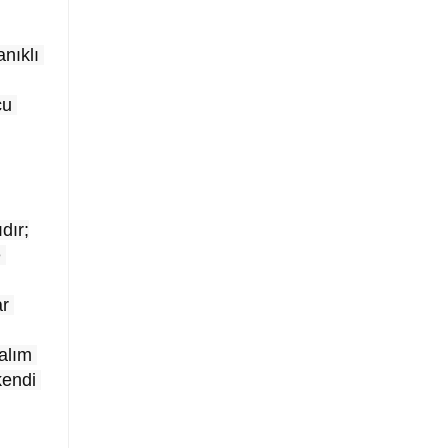
nıklı 
u 
dır;
 
r 
alım 
endi 