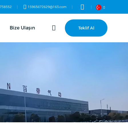
738552
15965672629@163.com
Bize Ulaşın
Teklif Al