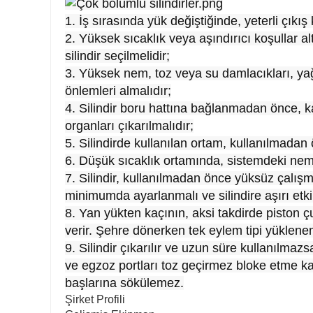
1. İş sırasında yük değiştiğinde, yeterli çıkış 
2. Yüksek sıcaklık veya aşındırıcı koşullar a
silindir seçilmelidir;
3. Yüksek nem, toz veya su damlacıkları, yağ
önlemleri almalıdır;
4. Silindir boru hattına bağlanmadan önce, kalı
organları çıkarılmalıdır;
5. Silindirde kullanılan ortam, kullanılmadan 
6. Düşük sıcaklık ortamında, sistemdeki nem
7. Silindir, kullanılmadan önce yüksüz çalış
minimumda ayarlanmalı ve silindire aşırı et
8. Yan yükten kaçının, aksi takdirde piston ç
verir. Şehre dönerken tek eylem tipi yüklen
9. Silindir çıkarılır ve uzun süre kullanılma
ve egzoz portları toz geçirmez bloke etme kapa
başlarına sökülemez.
Şirket Profili