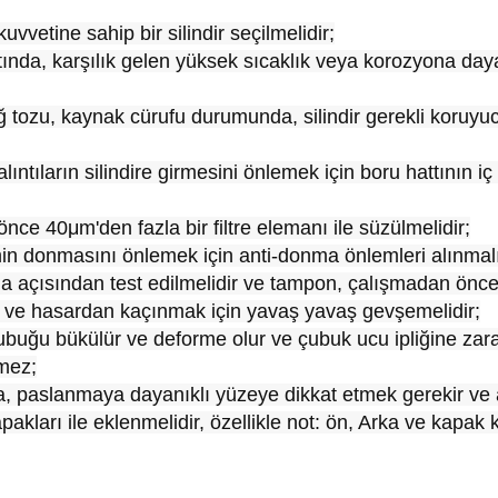
kuvvetine sahip bir silindir seçilmelidir;
ltında, karşılık gelen yüksek sıcaklık veya korozyona daya
 tozu, kaynak cürufu durumunda, silindir gerekli koruyuc
ntıların silindire girmesini önlemek için boru hattının iç 
önce 40μm'den fazla bir filtre elemanı ile süzülmelidir;
in donmasını önlemek için anti-donma önlemleri alınmalı
ma açısından test edilmelidir ve tampon, çalışmadan önce
ki ve hasardan kaçınmak için yavaş yavaş gevşemelidir;
ubuğu bükülür ve deforme olur ve çubuk ucu ipliğine zara
emez;
zsa, paslanmaya dayanıklı yüzeye dikkat etmek gerekir ve 
kları ile eklenmelidir, özellikle not: ön, Arka ve kapak k